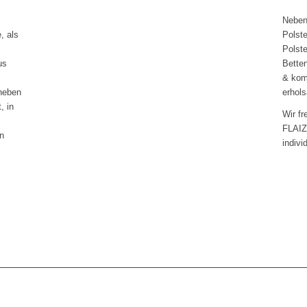
Neben 
, als
Polst
Polste
us
Betten
& kom
 neben
erhol
, in
Wir fr
FLAIZ,
n
indivi